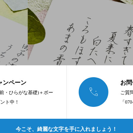
ャンペーン
お問

名前・ひらがな基礎)＋ボー
ご質
ゼント中！
「070-
今こそ、綺麗な文字を手に入れましょう！