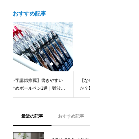
おすすめ記事
い
【なぜ独学では上達しづらいの
【なんばに開講した
波の
か？】書道・ペン習字教室で学
セス抜群、通いやす
ぶことによる3つの効果 〜初心者
を両立した教室へ
こそ教室に通うべき理由〜
最近の記事
おすすめ記事