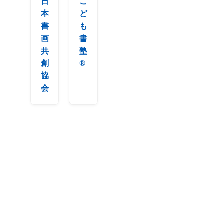
日
こ
本
ど
書
も
画
書
共
塾
創
®︎
協
会