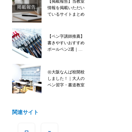
【教室長の活動紹
【掲載報告】当教室
介】室生寺に展示い
情報を掲載いただい
ただいた書と御守り
ているサイトまとめ
に込めた想い
【ペン字講師推薦】
【掲載報告】当教室
書きやすいおすすめ
情報を掲載いただい
ボールペン2選｜難
ているサイトまとめ
波のペン習字教室
㊗️大阪なんば校開校
㊗️大阪なんば校開校
しました！｜大人の
しました！｜大人の
ペン習字・書道教室
ペン習字・書道教室
関連サイト