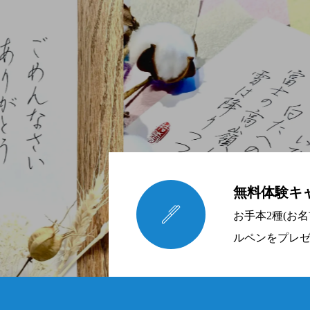
無料体験キ

お手本2種(お
ルペンをプレ