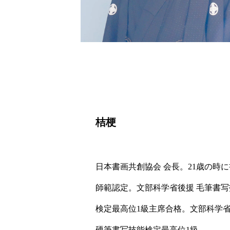
桔梗
日本書画共創協会 会長。21歳の時
師範認定。文部科学省後援 毛筆書写
検定最高位1級主席合格。文部科学
硬筆書写技能検定最高位1級。