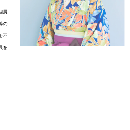
個展
等の
を不
展を